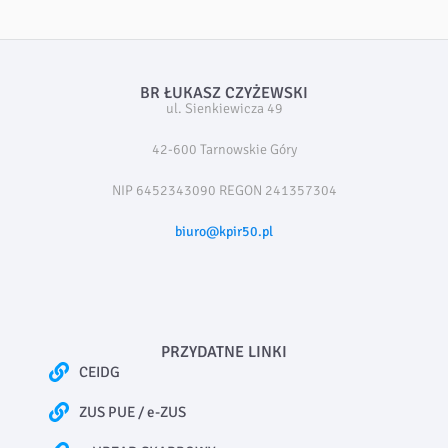
BR ŁUKASZ CZYŻEWSKI
ul. Sienkiewicza 49
42-600 Tarnowskie Góry
NIP 6452343090 REGON 241357304
biuro@kpir50.pl
PRZYDATNE LINKI
CEIDG
ZUS PUE / e-ZUS