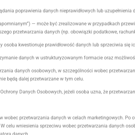
dania poprawienia danych nieprawidłowych lub uzupełnienia 
apomnianym”) — może być zrealizowane w przypadkach przewidz
szego przetwarzania danych (np. obowiązki podatkowe, rachunk
y osoba kwestionuje prawidłowość danych lub sprzeciwia się ic
zymanie danych w ustrukturyzowanym formacie oraz możliwość
zania danych osobowych, w szczególności wobec przetwarzan
nie będą dalej przetwarzane w tym celu.
 Ochrony Danych Osobowych, jeżeli osoba uzna, że przetwarza
wobec przetwarzania danych w celach marketingowych. Po ot
. W celu wniesienia sprzeciwu wobec przetwarzania danych oso
ratora danych.