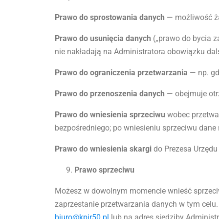
Prawo do sprostowania danych
— możliwość żą
Prawo do usunięcia danych
(„prawo do bycia z
nie nakładają na Administratora obowiązku dal
Prawo do ograniczenia przetwarzania
— np. gd
Prawo do przenoszenia danych
— obejmuje otr
Prawo do wniesienia sprzeciwu
wobec przetwar
bezpośredniego; po wniesieniu sprzeciwu dane 
Prawo do wniesienia skargi
do Prezesa Urzędu
Prawo sprzeciwu
Możesz w dowolnym momencie wnieść sprzeciw 
zaprzestanie przetwarzania danych w tym celu
biuro@kpir50.pl
lub na adres siedziby Administ