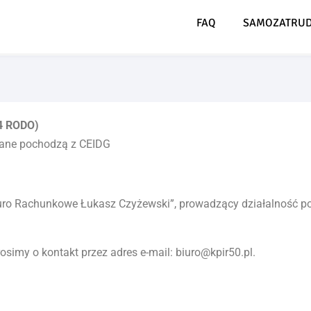
FAQ
SAMOZATRUD
4 RODO)
 dane pochodzą z CEIDG
ro Rachunkowe Łukasz Czyżewski”, prowadzący działalność pod
imy o kontakt przez adres e-mail: biuro@kpir50.pl.