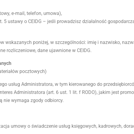
owy, e‑mail, telefon, umowa),
rt. 5 ustawy o CEIDG – jeśli prowadzisz działalność gospodarcz
w wskazanych poniżej, w szczególności: imię i nazwisko, nazwa
ane rozliczeniowe, dane ujawnione w CEIDG.
anych
ateriałów pocztowych)
ego usług Administratora, w tym kierowanego do przedsiębior
res Administratora (art. 6 ust. 1 lit. f RODO), jakim jest pro
tą nie wymaga zgody odbiorcy.
alizacja umowy o świadczenie usług księgowych, kadrowych, dora