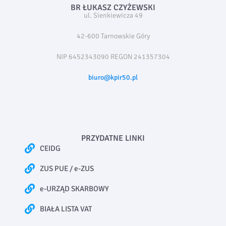
BR ŁUKASZ CZYŻEWSKI
ul. Sienkiewicza 49
42-600 Tarnowskie Góry
NIP 6452343090 REGON 241357304
biuro@kpir50.pl
PRZYDATNE LINKI
CEIDG
ZUS PUE / e-ZUS
e-URZĄD SKARBOWY
BIAŁA LISTA VAT