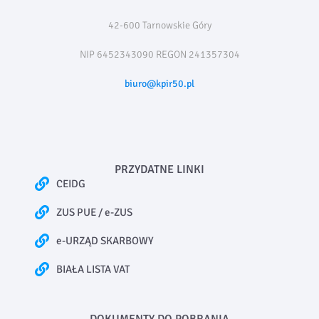
42-600 Tarnowskie Góry
NIP 6452343090 REGON 241357304
biuro@kpir50.pl
PRZYDATNE LINKI
CEIDG
ZUS PUE / e-ZUS
e-URZĄD SKARBOWY
BIAŁA LISTA VAT
DOKUMENTY DO POBRANIA