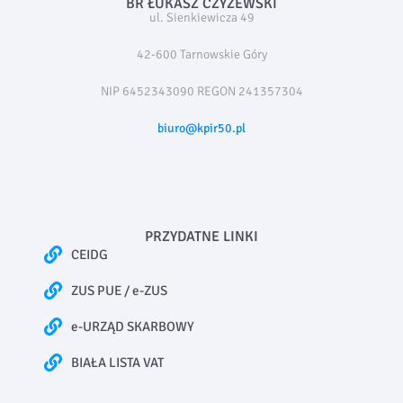
BR ŁUKASZ CZYŻEWSKI
ul. Sienkiewicza 49
42-600 Tarnowskie Góry
NIP 6452343090 REGON 241357304
biuro@kpir50.pl
PRZYDATNE LINKI
CEIDG
ZUS PUE / e-ZUS
e-URZĄD SKARBOWY
BIAŁA LISTA VAT