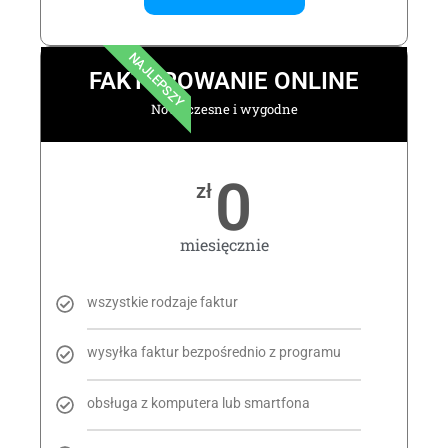
NAJLEPSZY
FAKTUROWANIE ONLINE
Nowoczesne i wygodne
0
zł
miesięcznie
wszystkie rodzaje faktur
wysyłka faktur bezpośrednio z programu
obsługa z komputera lub smartfona