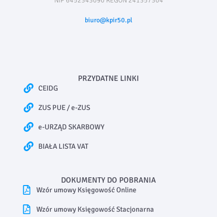
NIP 6452343090 REGON 241357304
biuro@kpir50.pl
PRZYDATNE LINKI
CEIDG
ZUS PUE / e-ZUS
e-URZĄD SKARBOWY
BIAŁA LISTA VAT
DOKUMENTY DO POBRANIA
Wzór umowy Księgowość Online
Wzór umowy Księgowość Stacjonarna