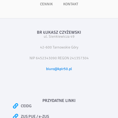
CENNIK
KONTAKT
BR ŁUKASZ CZYŻEWSKI
ul. Sienkiewicza 49
42-600 Tarnowskie Góry
NIP 6452343090 REGON 241357304
biuro@kpir50.pl
PRZYDATNE LINKI
CEIDG
ZUS PUE / e-ZUS