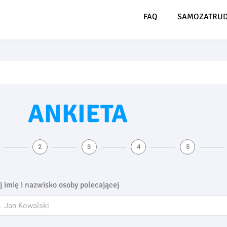
FAQ
SAMOZATRUD
ANKIETA
2
3
4
5
j imię i nazwisko osoby polecającej