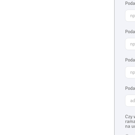
Poda
Poda
Poda
Poda
Czy 
rama
na u