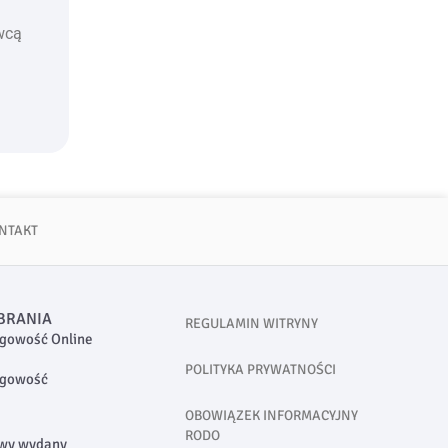
wcą
NTAKT
BRANIA
REGULAMIN WITRYNY
gowość Online
POLITYKA PRYWATNOŚCI
ęgowość
OBOWIĄZEK INFORMACYJNY
RODO
owy wydany