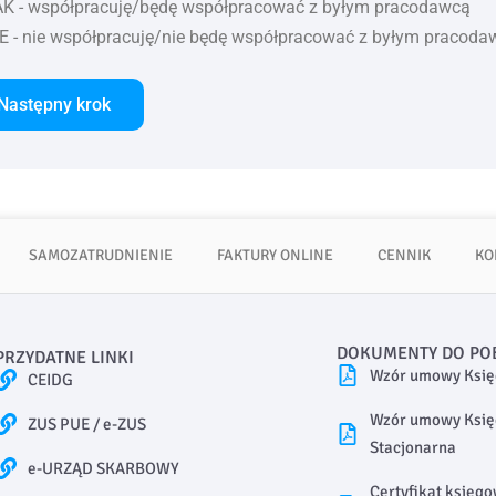
K - współpracuję/będę współpracować z byłym pracodawcą
E - nie współpracuję/nie będę współpracować z byłym pracoda
Następny krok
SAMOZATRUDNIENIE
FAKTURY ONLINE
CENNIK
KO
DOKUMENTY DO PO
PRZYDATNE LINKI
Wzór umowy Księ
CEIDG
Wzór umowy Ksi
ZUS PUE / e-ZUS
Stacjonarna
e-URZĄD SKARBOWY
Certyfikat księg