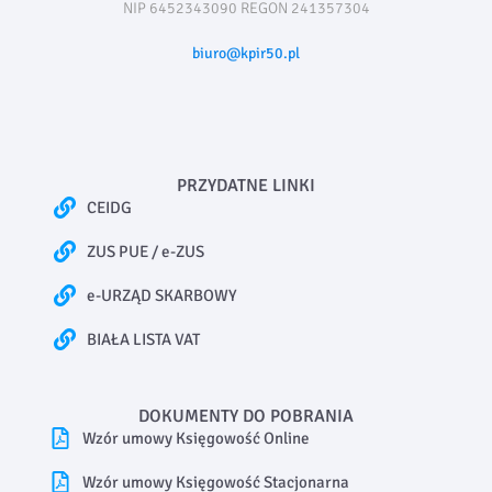
NIP 6452343090 REGON 241357304
biuro@kpir50.pl
PRZYDATNE LINKI
CEIDG
ZUS PUE / e-ZUS
e-URZĄD SKARBOWY
BIAŁA LISTA VAT
DOKUMENTY DO POBRANIA
Wzór umowy Księgowość Online
Wzór umowy Księgowość Stacjonarna