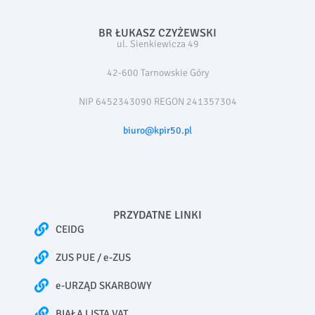
BR ŁUKASZ CZYŻEWSKI
ul. Sienkiewicza 49
42-600 Tarnowskie Góry
NIP 6452343090 REGON 241357304
biuro@kpir50.pl
PRZYDATNE LINKI
CEIDG
ZUS PUE / e-ZUS
e-URZĄD SKARBOWY
BIAŁA LISTA VAT