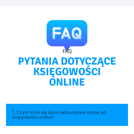
FAQ
PYTANIA DOTYCZĄCE
KSIĘGOWOŚCI
ONLINE
1. Czym różni się biuro rachunkowe online od
księgowości online?