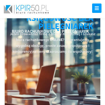
KSIĘGOWOŚĆ DLA
PIELĘGNIAREK
BIURO RACHUNKOWE DLA PIELĘGNIAREK
Jeżeli prowadzisz firmę z branży medycznej i szukasz
biura rachunkowego
ONLINE
? Gwarantujemy
wygodną obsługę, proste zasady współpracy i
konkurencyjne ceny! Zapraszamy do współpracy!